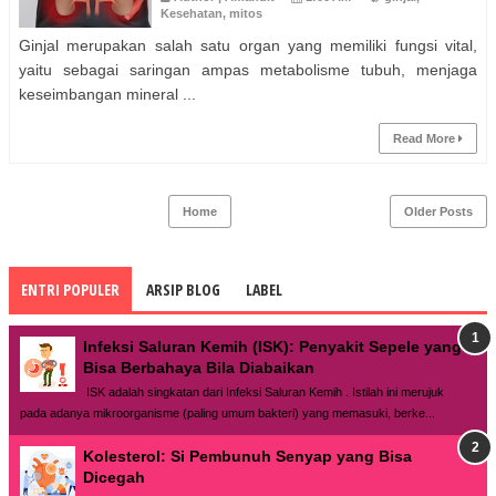
Kesehatan
,
mitos
Ginjal merupakan salah satu organ yang memiliki fungsi vital,
yaitu sebagai saringan ampas metabolisme tubuh, menjaga
keseimbangan mineral ...
Read More
Home
Older Posts
ENTRI POPULER
ARSIP BLOG
LABEL
Infeksi Saluran Kemih (ISK): Penyakit Sepele yang
Bisa Berbahaya Bila Diabaikan
ISK adalah singkatan dari Infeksi Saluran Kemih . Istilah ini merujuk
pada adanya mikroorganisme (paling umum bakteri) yang memasuki, berke...
Kolesterol: Si Pembunuh Senyap yang Bisa
Dicegah