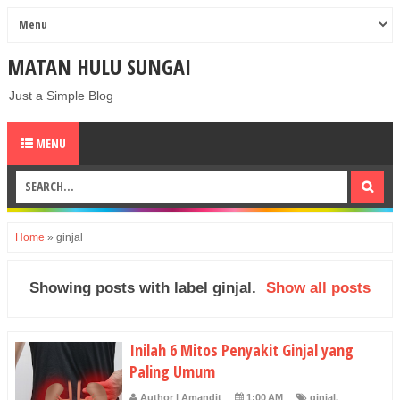
MATAN HULU SUNGAI
Just a Simple Blog
MENU
Home
»
ginjal
Showing posts with label
ginjal
.
Show all posts
Inilah 6 Mitos Penyakit Ginjal yang
Paling Umum
Author | Amandit
1:00 AM
ginjal
,