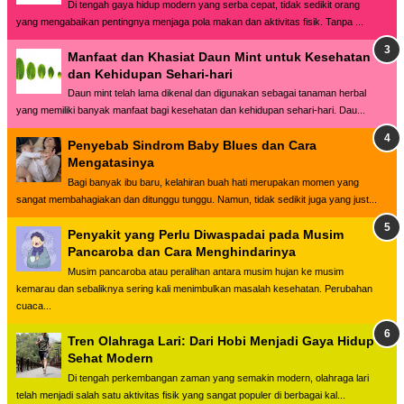
Di tengah gaya hidup modern yang serba cepat, tidak sedikit orang
yang mengabaikan pentingnya menjaga pola makan dan aktivitas fisik. Tanpa ...
Manfaat dan Khasiat Daun Mint untuk Kesehatan
dan Kehidupan Sehari-hari
Daun mint telah lama dikenal dan digunakan sebagai tanaman herbal
yang memiliki banyak manfaat bagi kesehatan dan kehidupan sehari-hari. Dau...
Penyebab Sindrom Baby Blues dan Cara
Mengatasinya
Bagi banyak ibu baru, kelahiran buah hati merupakan momen yang
sangat membahagiakan dan ditunggu tunggu. Namun, tidak sedikit juga yang just...
Penyakit yang Perlu Diwaspadai pada Musim
Pancaroba dan Cara Menghindarinya
Musim pancaroba atau peralihan antara musim hujan ke musim
kemarau dan sebaliknya sering kali menimbulkan masalah kesehatan. Perubahan
cuaca...
Tren Olahraga Lari: Dari Hobi Menjadi Gaya Hidup
Sehat Modern
Di tengah perkembangan zaman yang semakin modern, olahraga lari
telah menjadi salah satu aktivitas fisik yang sangat populer di berbagai kal...