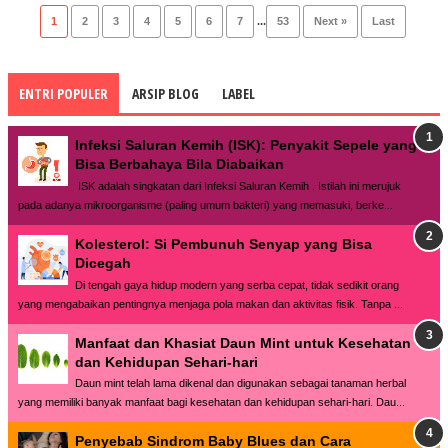
1
2
3
4
5
6
7
...
53
Next »
Last
ENTRI POPULER
ARSIP BLOG
LABEL
Infeksi Saluran Kemih (ISK): Penyakit Sepele yang
Bisa Berbahaya Bila Diabaikan
ISK adalah singkatan dari Infeksi Saluran Kemih . Istilah ini merujuk
pada adanya mikroorganisme (paling umum bakteri) yang memasuki, berke...
Kolesterol: Si Pembunuh Senyap yang Bisa
Dicegah
Di tengah gaya hidup modern yang serba cepat, tidak sedikit orang
yang mengabaikan pentingnya menjaga pola makan dan aktivitas fisik. Tanpa ...
Manfaat dan Khasiat Daun Mint untuk Kesehatan
dan Kehidupan Sehari-hari
Daun mint telah lama dikenal dan digunakan sebagai tanaman herbal
yang memiliki banyak manfaat bagi kesehatan dan kehidupan sehari-hari. Dau...
Penyebab Sindrom Baby Blues dan Cara