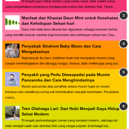
Di tengah gaya hidup modern yang serba cepat, tidak sedikit orang
yang mengabaikan pentingnya menjaga pola makan dan aktivitas fisik. Tanpa ...
Manfaat dan Khasiat Daun Mint untuk Kesehatan
dan Kehidupan Sehari-hari
Daun mint telah lama dikenal dan digunakan sebagai tanaman herbal
yang memiliki banyak manfaat bagi kesehatan dan kehidupan sehari-hari. Dau...
Penyebab Sindrom Baby Blues dan Cara
Mengatasinya
Bagi banyak ibu baru, kelahiran buah hati merupakan momen yang
sangat membahagiakan dan ditunggu tunggu. Namun, tidak sedikit juga yang just...
Penyakit yang Perlu Diwaspadai pada Musim
Pancaroba dan Cara Menghindarinya
Musim pancaroba atau peralihan antara musim hujan ke musim
kemarau dan sebaliknya sering kali menimbulkan masalah kesehatan. Perubahan
cuaca...
Tren Olahraga Lari: Dari Hobi Menjadi Gaya Hidup
Sehat Modern
Di tengah perkembangan zaman yang semakin modern, olahraga lari
telah menjadi salah satu aktivitas fisik yang sangat populer di berbagai kal...