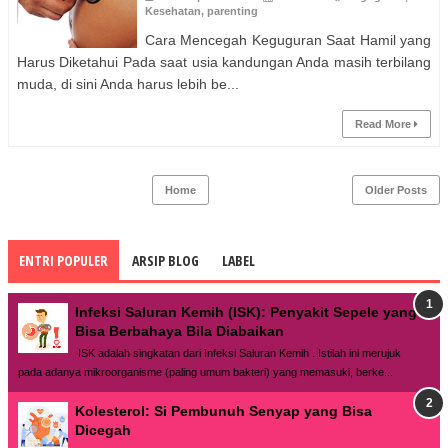
Kesehatan
,
parenting
Cara Mencegah Keguguran Saat Hamil yang
Harus Diketahui Pada saat usia kandungan Anda masih terbilang
muda, di sini Anda harus lebih be...
Read More
Home
Older Posts
ENTRI POPULER
ARSIP BLOG
LABEL
Infeksi Saluran Kemih (ISK): Penyakit Sepele yang
Bisa Berbahaya Bila Diabaikan
ISK adalah singkatan dari Infeksi Saluran Kemih . Istilah ini merujuk
pada adanya mikroorganisme (paling umum bakteri) yang memasuki, berke...
Kolesterol: Si Pembunuh Senyap yang Bisa
Dicegah