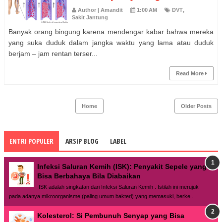
Author | Amandit
1:00 AM
DVT
,
Sakit Jantung
Banyak orang bingung karena mendengar kabar bahwa mereka
yang suka duduk dalam jangka waktu yang lama atau duduk
berjam – jam rentan terser...
Read More
Home
Older Posts
ENTRI POPULER
ARSIP BLOG
LABEL
Infeksi Saluran Kemih (ISK): Penyakit Sepele yang
Bisa Berbahaya Bila Diabaikan
ISK adalah singkatan dari Infeksi Saluran Kemih . Istilah ini merujuk
pada adanya mikroorganisme (paling umum bakteri) yang memasuki, berke...
Kolesterol: Si Pembunuh Senyap yang Bisa