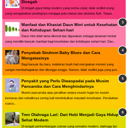
Dicegah
Di tengah gaya hidup modern yang serba cepat, tidak sedikit orang
yang mengabaikan pentingnya menjaga pola makan dan aktivitas fisik. Tanpa ...
Manfaat dan Khasiat Daun Mint untuk Kesehatan
dan Kehidupan Sehari-hari
Daun mint telah lama dikenal dan digunakan sebagai tanaman herbal
yang memiliki banyak manfaat bagi kesehatan dan kehidupan sehari-hari. Dau...
Penyebab Sindrom Baby Blues dan Cara
Mengatasinya
Bagi banyak ibu baru, kelahiran buah hati merupakan momen yang
sangat membahagiakan dan ditunggu tunggu. Namun, tidak sedikit juga yang just...
Penyakit yang Perlu Diwaspadai pada Musim
Pancaroba dan Cara Menghindarinya
Musim pancaroba atau peralihan antara musim hujan ke musim
kemarau dan sebaliknya sering kali menimbulkan masalah kesehatan. Perubahan
cuaca...
Tren Olahraga Lari: Dari Hobi Menjadi Gaya Hidup
Sehat Modern
Di tengah perkembangan zaman yang semakin modern, olahraga lari