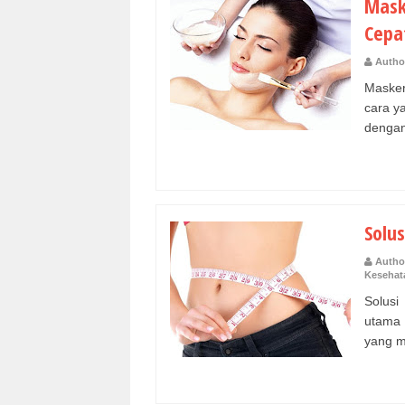
Mask
Cepa
Autho
Maske
cara y
dengan 
Solus
Autho
Kesehat
Solusi
utama 
yang m