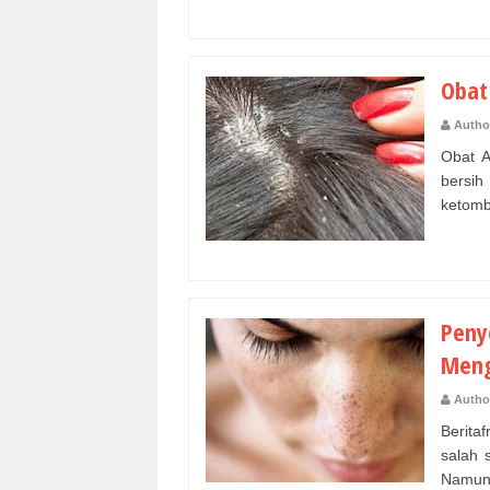
Obat
Autho
Obat 
bersih
ketomb
Peny
Meng
Autho
Berita
salah 
Namun,