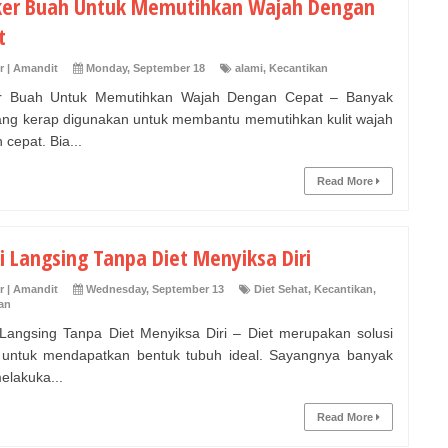
er Buah Untuk Memutihkan Wajah Dengan
t
r | Amandit
Monday, September 18
alami
,
Kecantikan
r Buah Untuk Memutihkan Wajah Dengan Cepat – Banyak
ang kerap digunakan untuk membantu memutihkan kulit wajah
cepat. Bia...
Read More
i Langsing Tanpa Diet Menyiksa Diri
r | Amandit
Wednesday, September 13
Diet Sehat
,
Kecantikan
,
an
 Langsing Tanpa Diet Menyiksa Diri – Diet merupakan solusi
untuk mendapatkan bentuk tubuh ideal. Sayangnya banyak
elakuka...
Read More