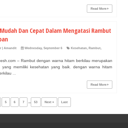
Read More
 Mudah Dan Cepat Dalam Mengatasi Rambut
ban
r | Amandit
Wednesday, September 6
Kesehatan
,
Rambut
,
fresh.com – Rambut dengan warna hitam berkilau merupakan
 yang memiliki kesehatan yang baik. dengan warna hitam
rkilau ...
Read More
5
6
7
...
53
Next »
Last