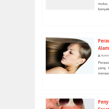
mulus,
banyak
Pera
Alam
Autho
Peraw
yang 
merawa
Peny
Seca