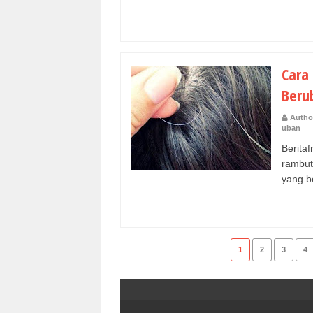
Cara
Beru
Autho
uban
Berita
rambut
yang be
1
2
3
4