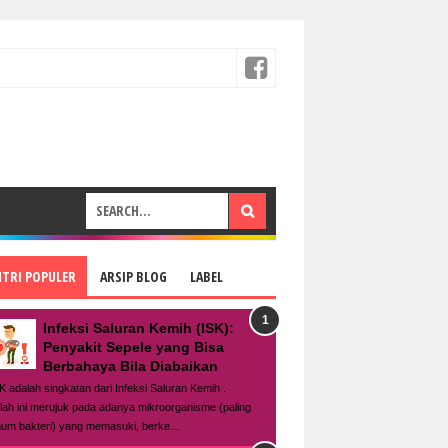
NTRI POPULER
ARSIP BLOG
LABEL
Infeksi Saluran Kemih (ISK):
Penyakit Sepele yang Bisa
Berbahaya Bila Diabaikan
K adalah singkatan dari Infeksi Saluran Kemih .
tilah ini merujuk pada adanya mikroorganisme (paling
um bakteri) yang memasuki, berke...