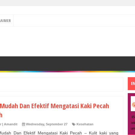
LAIMER
E
 Mudah Dan Efektif Mengatasi Kaki Pecah
h
IS
Is
r | Amandit
Wednesday, September 27
Kesehatan
um
udah Dan Efektif Mengatasi Kaki Pecah – Kulit kaki yang