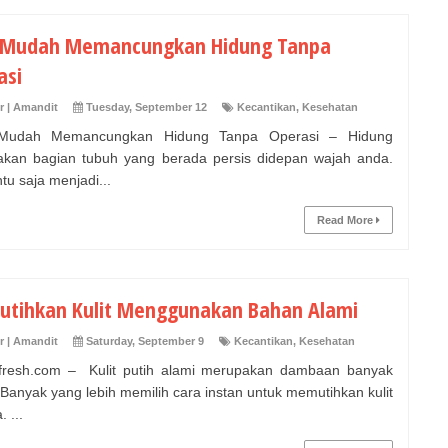
 Mudah Memancungkan Hidung Tanpa
asi
r | Amandit
Tuesday, September 12
Kecantikan
,
Kesehatan
Mudah Memancungkan Hidung Tanpa Operasi – Hidung
kan bagian tubuh yang berada persis didepan wajah anda.
tu saja menjadi...
Read More
tihkan Kulit Menggunakan Bahan Alami
r | Amandit
Saturday, September 9
Kecantikan
,
Kesehatan
fresh.com – Kulit putih alami merupakan dambaan banyak
 Banyak yang lebih memilih cara instan untuk memutihkan kulit
 ...