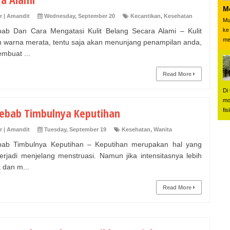
M
r | Amandit
Wednesday, September 20
Kecantikan
,
Kesehatan
Mu
ke
ab Dan Cara Mengatasi Kulit Belang Secara Alami – Kulit
me
 warna merata, tentu saja akan menunjang penampilan anda,
mbuat ...
Read More
Di
mo
ebab Timbulnya Keputihan
fis
r | Amandit
Tuesday, September 19
Kesehatan
,
Wanita
ab Timbulnya Keputihan – Keputihan merupakan hal yang
terjadi menjelang menstruasi. Namun jika intensitasnya lebih
 dan m...
Read More