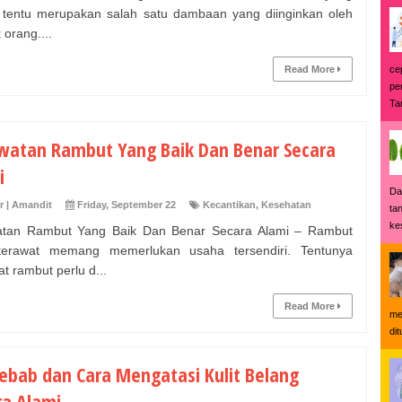
 tentu merupakan salah satu dambaan yang diinginkan oleh
 orang....
ce
Read More
pe
Tan
watan Rambut Yang Baik Dan Benar Secara
i
Da
r | Amandit
Friday, September 22
Kecantikan
,
Kesehatan
ta
ke
atan Rambut Yang Baik Dan Benar Secara Alami – Rambut
terawat memang memerlukan usaha tersendiri. Tentunya
t rambut perlu d...
Read More
me
di
ebab dan Cara Mengatasi Kulit Belang
ra Alami