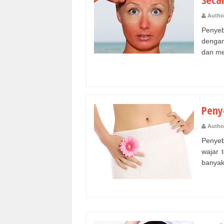
Autho
Penyeb
dengan
dan me
Peny
Autho
Penyeb
wajar 
banyak