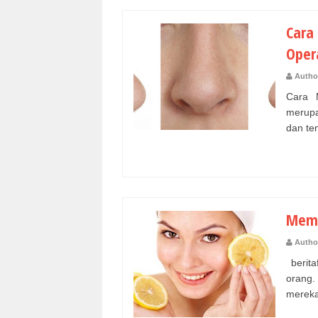
Cara
Oper
Autho
Cara 
merupa
dan ten
Memu
Autho
berita
orang.
mereka.