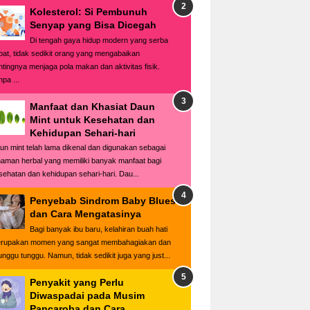
Kolesterol: Si Pembunuh
Senyap yang Bisa Dicegah
Di tengah gaya hidup modern yang serba
pat, tidak sedikit orang yang mengabaikan
ntingnya menjaga pola makan dan aktivitas fisik.
pa ...
Manfaat dan Khasiat Daun
Mint untuk Kesehatan dan
Kehidupan Sehari-hari
un mint telah lama dikenal dan digunakan sebagai
naman herbal yang memiliki banyak manfaat bagi
sehatan dan kehidupan sehari-hari. Dau...
Penyebab Sindrom Baby Blues
dan Cara Mengatasinya
Bagi banyak ibu baru, kelahiran buah hati
rupakan momen yang sangat membahagiakan dan
tunggu tunggu. Namun, tidak sedikit juga yang just...
Penyakit yang Perlu
Diwaspadai pada Musim
Pancaroba dan Cara