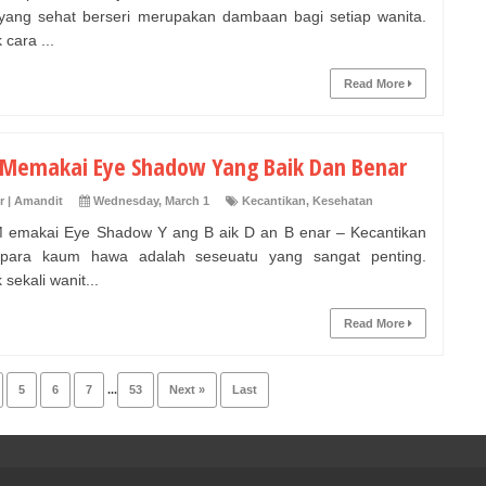
yang sehat berseri merupakan dambaan bagi setiap wanita.
cara ...
Read More
 Memakai Eye Shadow Yang Baik Dan Benar
r | Amandit
Wednesday, March 1
Kecantikan
,
Kesehatan
 emakai Eye Shadow Y ang B aik D an B enar – Kecantikan
 para kaum hawa adalah seseuatu yang sangat penting.
sekali wanit...
Read More
5
6
7
...
53
Next »
Last