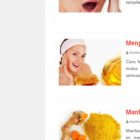
tampil
Meng
Autho
Cara M
mulus
semuan
Manf
Autho
Manfaa
ini m