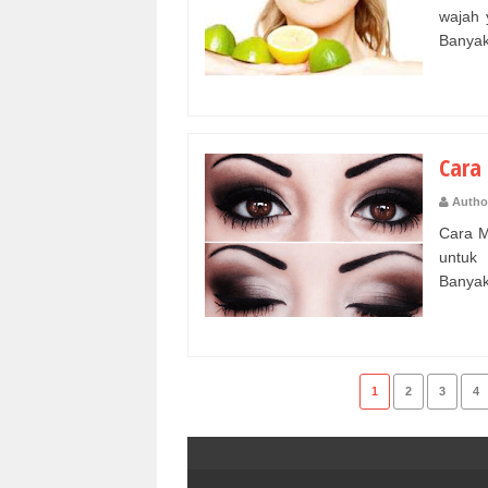
wajah 
Banyak 
Cara
Autho
Cara M
untuk
Banyak 
1
2
3
4