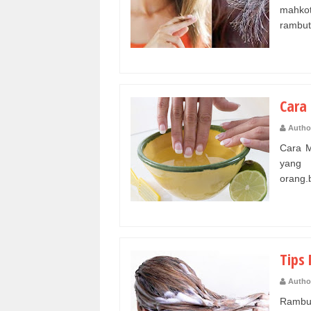
mahkot
rambut 
Cara
Autho
Cara M
yang 
orang.
Tips
Autho
Rambut