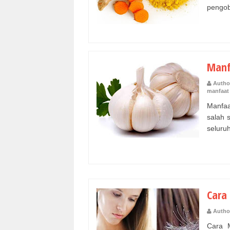
pengob
Manf
Autho
manfaat
Manfaa
salah 
seluruh
Cara
Autho
Cara 