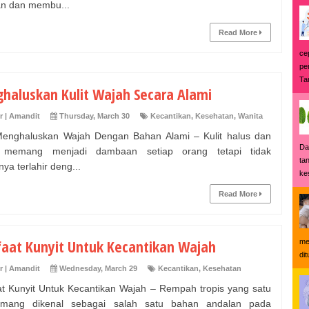
an dan membu...
Read More
ce
pe
Tan
haluskan Kulit Wajah Secara Alami
r | Amandit
Thursday, March 30
Kecantikan
,
Kesehatan
,
Wanita
enghaluskan Wajah Dengan Bahan Alami – Kulit halus dan
Da
 memang menjadi dambaan setiap orang tetapi tidak
ta
ya terlahir deng...
ke
Read More
aat Kunyit Untuk Kecantikan Wajah
me
di
r | Amandit
Wednesday, March 29
Kecantikan
,
Kesehatan
t Kunyit Untuk Kecantikan Wajah – Rempah tropis yang satu
emang dikenal sebagai salah satu bahan andalan pada