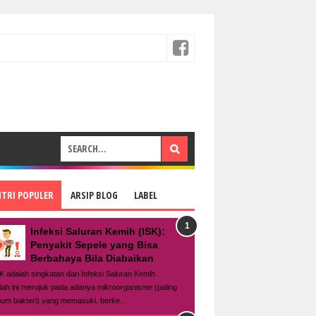
NTRI POPULER
ARSIP BLOG
LABEL
Infeksi Saluran Kemih (ISK):
Penyakit Sepele yang Bisa
Berbahaya Bila Diabaikan
K adalah singkatan dari Infeksi Saluran Kemih .
tilah ini merujuk pada adanya mikroorganisme (paling
um bakteri) yang memasuki, berke...