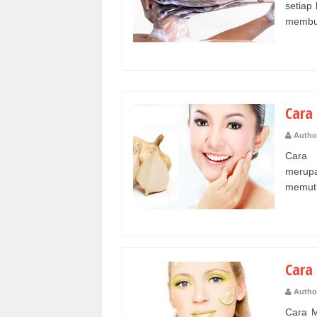
setiap
membua
Cara
Autho
Cara 
merup
memuti
Cara
Autho
Cara M