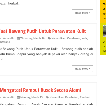
atan herbal...
M
Mu
Read More
ke
me
aat Bawang Putih Untuk Perawatan Kulit
r | Amandit
Thursday, March 16
Kecantikan
,
Kesehatan
,
kulit
,
Di
 bawang
mo
t Bawang Putih Untuk Perawatan Kulit – Bawang putih adalah
fis
satu bumbu dapur yang banyak di pakai oleh banyak orang di
 d...
Read More
 Mengatasi Rambut Rusak Secara Alami
r | Amandit
Monday, March 13
Kecantikan
,
Kesehatan
,
Rambut
Mengatasi Rambut Rusak Secara Alami – Rambut adalah