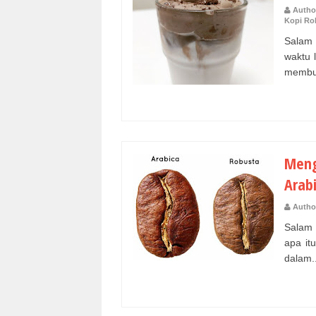
Autho
Kopi Ro
Salam 
waktu 
membu.
Meng
Arab
Autho
Salam 
apa it
dalam..