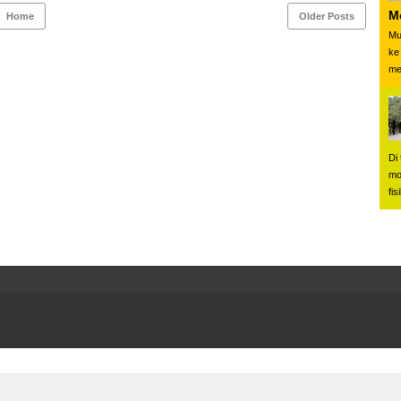
M
Home
Older Posts
Mu
ke
me
Di
mo
fis