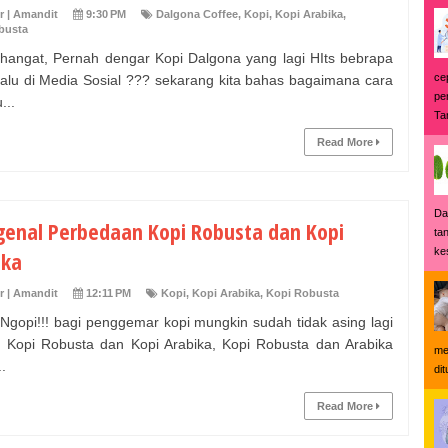
r | Amandit
9:30 PM
Dalgona Coffee
,
Kopi
,
Kopi Arabika
,
busta
hangat, Pernah dengar Kopi Dalgona yang lagi HIts bebrapa
ce
lalu di Media Sosial ??? sekarang kita bahas bagaimana cara
pe
..
Tan
Read More
Da
enal Perbedaan Kopi Robusta dan Kopi
ta
ke
ika
r | Amandit
12:11 PM
Kopi
,
Kopi Arabika
,
Kopi Robusta
Ngopi!!! bagi penggemar kopi mungkin sudah tidak asing lagi
u Kopi Robusta dan Kopi Arabika, Kopi Robusta dan Arabika
me
.
di
Read More