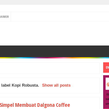
LAIMER
E
 label
Kopi Robusta
.
Show all posts
IS
Is
 Simpel Membuat Dalgona Coffee
um