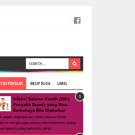
NTRI POPULER
ARSIP BLOG
LABEL
Infeksi Saluran Kemih (ISK):
Penyakit Sepele yang Bisa
Berbahaya Bila Diabaikan
K adalah singkatan dari Infeksi Saluran Kemih .
tilah ini merujuk pada adanya mikroorganisme (paling
um bakteri) yang memasuki, berke...