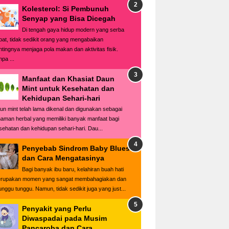
Kolesterol: Si Pembunuh
Senyap yang Bisa Dicegah
Di tengah gaya hidup modern yang serba
pat, tidak sedikit orang yang mengabaikan
ntingnya menjaga pola makan dan aktivitas fisik.
pa ...
Manfaat dan Khasiat Daun
Mint untuk Kesehatan dan
Kehidupan Sehari-hari
un mint telah lama dikenal dan digunakan sebagai
naman herbal yang memiliki banyak manfaat bagi
sehatan dan kehidupan sehari-hari. Dau...
Penyebab Sindrom Baby Blues
dan Cara Mengatasinya
Bagi banyak ibu baru, kelahiran buah hati
rupakan momen yang sangat membahagiakan dan
tunggu tunggu. Namun, tidak sedikit juga yang just...
Penyakit yang Perlu
Diwaspadai pada Musim
Pancaroba dan Cara