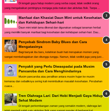
Di tengah gaya hidup modern yang serba cepat, tidak sedikit orang
yang mengabaikan pentingnya menjaga pola makan dan aktivitas fisik. Tanpa ...
Manfaat dan Khasiat Daun Mint untuk Kesehatan
dan Kehidupan Sehari-hari
Daun mint telah lama dikenal dan digunakan sebagai tanaman herbal
yang memiliki banyak manfaat bagi kesehatan dan kehidupan sehari-hari. Dau...
Penyebab Sindrom Baby Blues dan Cara
Mengatasinya
Bagi banyak ibu baru, kelahiran buah hati merupakan momen yang
sangat membahagiakan dan ditunggu tunggu. Namun, tidak sedikit juga yang just...
Penyakit yang Perlu Diwaspadai pada Musim
Pancaroba dan Cara Menghindarinya
Musim pancaroba atau peralihan antara musim hujan ke musim
kemarau dan sebaliknya sering kali menimbulkan masalah kesehatan. Perubahan
cuaca...
Tren Olahraga Lari: Dari Hobi Menjadi Gaya Hidup
Sehat Modern
Di tengah perkembangan zaman yang semakin modern, olahraga lari
telah menjadi salah satu aktivitas fisik yang sangat populer di berbagai kal...