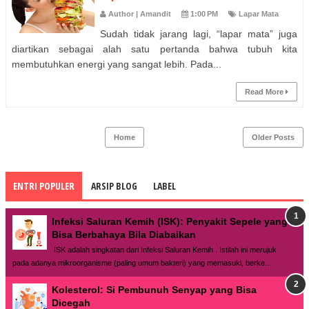
Author | Amandit
1:00 PM
Lapar Mata
Sudah tidak jarang lagi, “lapar mata” juga
diartikan sebagai alah satu pertanda bahwa tubuh kita
membutuhkan energi yang sangat lebih. Pada...
Read More
Home
Older Posts
ENTRI POPULER
ARSIP BLOG
LABEL
Infeksi Saluran Kemih (ISK): Penyakit Sepele yang
Bisa Berbahaya Bila Diabaikan
ISK adalah singkatan dari Infeksi Saluran Kemih . Istilah ini merujuk
pada adanya mikroorganisme (paling umum bakteri) yang memasuki, berke...
Kolesterol: Si Pembunuh Senyap yang Bisa
Dicegah