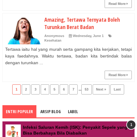
Read More
Amazing, Tertawa Ternyata Boleh
Turunkan Berat Badan
Anonymous
Wednesday, June 1
Kesehatan
Tertawa iaitu hal yang murah serta gampang kita kerjakan, tetapi
kaya faedahnya. Waktu tertawa, badan kita bertindak balas
dengan turunkan ...
Read More
1
2
3
4
5
6
7
...
53
Next »
Last
ENTRI POPULER
ARSIP BLOG
LABEL
Infeksi Saluran Kemih (ISK): Penyakit Sepele yang
Bisa Berbahaya Bila Diabaikan