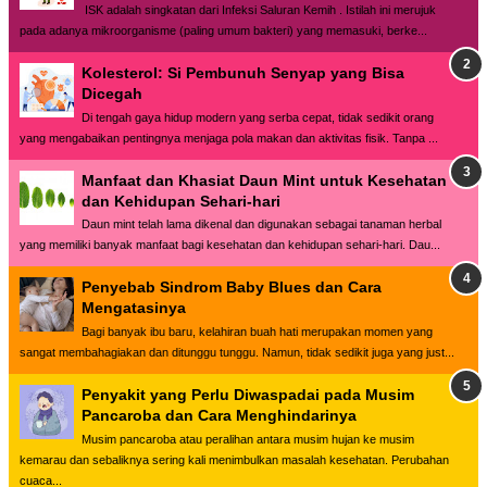
ISK adalah singkatan dari Infeksi Saluran Kemih . Istilah ini merujuk
pada adanya mikroorganisme (paling umum bakteri) yang memasuki, berke...
Kolesterol: Si Pembunuh Senyap yang Bisa
Dicegah
Di tengah gaya hidup modern yang serba cepat, tidak sedikit orang
yang mengabaikan pentingnya menjaga pola makan dan aktivitas fisik. Tanpa ...
Manfaat dan Khasiat Daun Mint untuk Kesehatan
dan Kehidupan Sehari-hari
Daun mint telah lama dikenal dan digunakan sebagai tanaman herbal
yang memiliki banyak manfaat bagi kesehatan dan kehidupan sehari-hari. Dau...
Penyebab Sindrom Baby Blues dan Cara
Mengatasinya
Bagi banyak ibu baru, kelahiran buah hati merupakan momen yang
sangat membahagiakan dan ditunggu tunggu. Namun, tidak sedikit juga yang just...
Penyakit yang Perlu Diwaspadai pada Musim
Pancaroba dan Cara Menghindarinya
Musim pancaroba atau peralihan antara musim hujan ke musim
kemarau dan sebaliknya sering kali menimbulkan masalah kesehatan. Perubahan
cuaca...